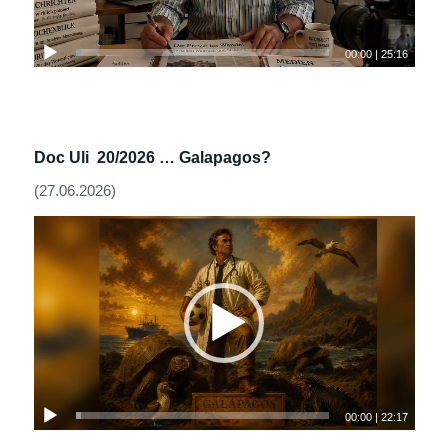
00:00
|
25:16
Doc Uli 20/2026 …
Galapagos?
(27.06.2026)
00:00
|
22:17